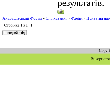
результатів.
Андрушівський Форум
»
Спілкування
»
Флейм
»
Приватна нарк
Сторінка
1
з
1
1
Copyr
Використов