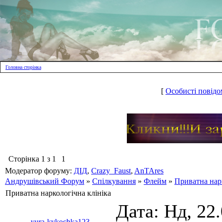
Головна сторінка
[
Особисті повідо
Сторінка
1
з
1
1
Модератор форуму:
ДІД
,
Crazy_Faust
,
AnTAres
Андрушівський Форум
»
Спілкування
»
Флейм
»
Приватна нарк
Приватна наркологічна клініка
Дата: Нд, 22
yura-kykochka123