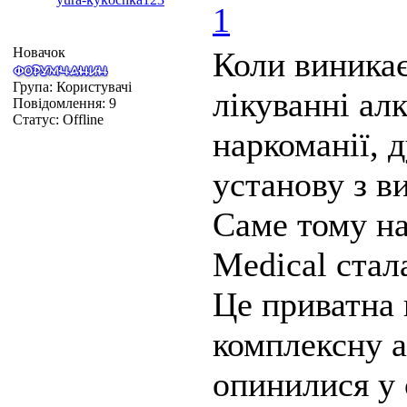
1
Новачок
Коли виникає
Група: Користувачі
лікуванні ал
Повідомлення:
9
Статус:
Offline
наркоманії, 
установу з в
Саме тому на
Medical стал
Це приватна 
комплексну 
опинилися у 