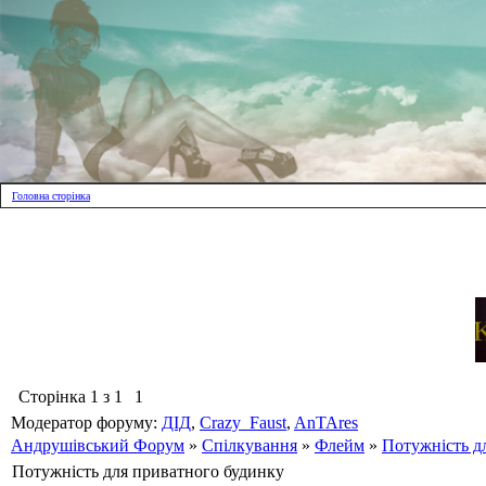
Головна сторінка
Сторінка
1
з
1
1
Модератор форуму:
ДІД
,
Crazy_Faust
,
AnTAres
Андрушівський Форум
»
Спілкування
»
Флейм
»
Потужність д
Потужність для приватного будинку