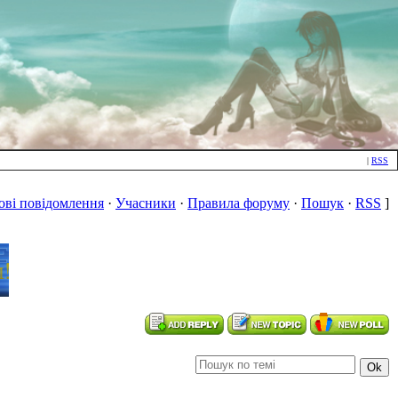
|
RSS
ові повідомлення
·
Учасники
·
Правила форуму
·
Пошук
·
RSS
]