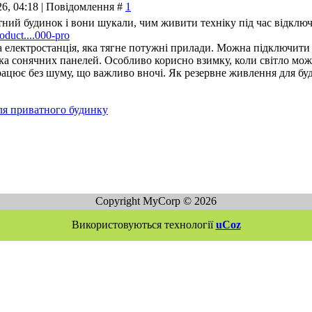
26, 04:18 | Повідомлення #
1
ний будинок і вони шукали, чим живити техніку під час відключ
roduct....000-pro
 електростанція, яка тягне потужні прилади. Можна підключити 
мка сонячних панелей. Особливо корисно взимку, коли світло мо
ацює без шуму, що важливо вночі. Як резервне живлення для буд
ля приватного будинку
Copyright MyCorp © 2026
Використовуються технології
uCoz