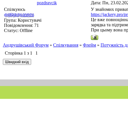
pozdravcik
Дата: Пн, 23.02.20
Спілкуюсь
У знайомих приват
https://jackery.pro/p
Це вже повноцінна
Група: Користувачі
зарядка та підтри
Повідомлення:
71
При цьому вона пр
Статус:
Offline
Андрушівський Форум
»
Спілкування
»
Флейм
»
Потужність д
Сторінка
1
з
1
1