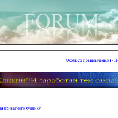
[
Особисті повідомлення()
·
Н
ля приватного будинку