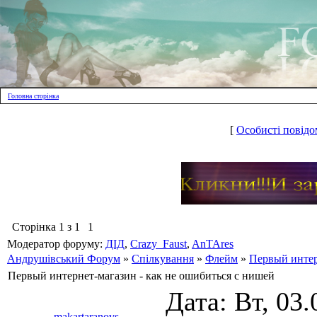
Головна сторінка
[
Особисті повідо
Сторінка
1
з
1
1
Модератор форуму:
ДІД
,
Crazy_Faust
,
AnTAres
Андрушівський Форум
»
Спілкування
»
Флейм
»
Первый интер
Первый интернет-магазин - как не ошибиться с нишей
Дата: Вт, 03.
makartaranovs