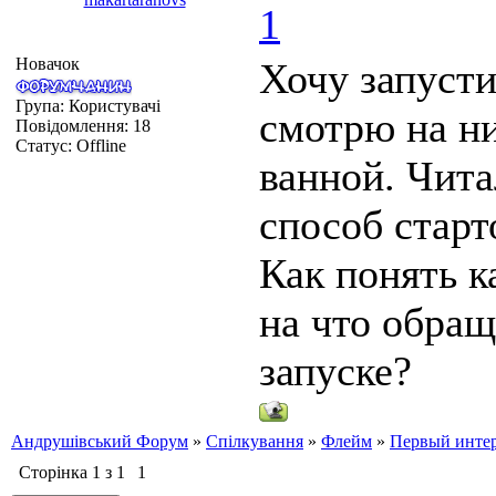
1
Новачок
Хочу запусти
Група: Користувачі
смотрю на ни
Повідомлення:
18
Статус:
Offline
ванной. Чит
способ старт
Как понять к
на что обра
запуске?
Андрушівський Форум
»
Спілкування
»
Флейм
»
Первый интер
Сторінка
1
з
1
1