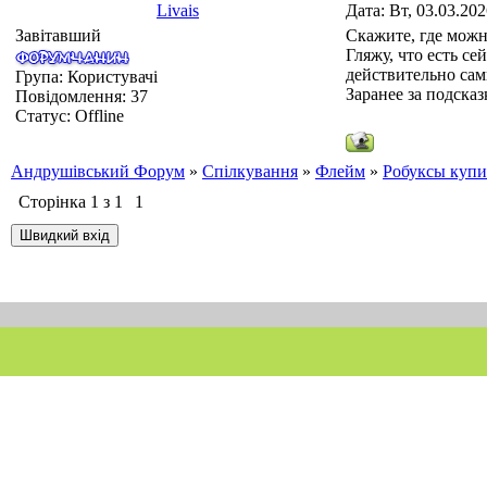
Livais
Дата: Вт, 03.03.20
Завітавший
Скажите, где можн
Гляжу, что есть с
действительно са
Група: Користувачі
Заранее за подсказ
Повідомлення:
37
Статус:
Offline
Андрушівський Форум
»
Спілкування
»
Флейм
»
Робуксы купи
Сторінка
1
з
1
1