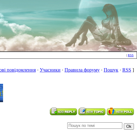
|
RSS
ові повідомлення
·
Учасники
·
Правила форуму
·
Пошук
·
RSS
]