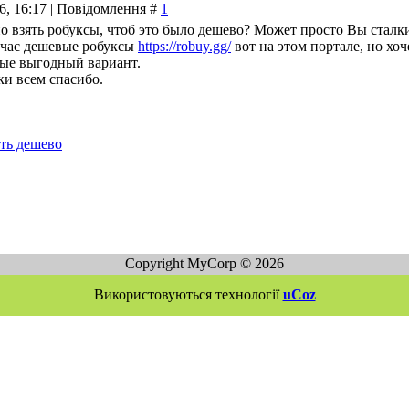
26, 16:17 | Повідомлення #
1
о взять робуксы, чтоб это было дешево? Может просто Вы сталки
ейчас дешевые робуксы
https://robuy.gg/
вот на этом портале, но хо
мые выгодный вариант.
ки всем спасибо.
ть дешево
Copyright MyCorp © 2026
Використовуються технології
uCoz