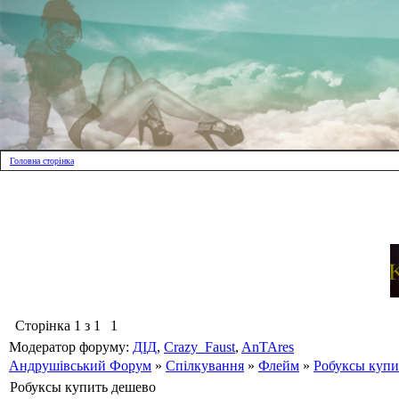
Головна сторінка
Сторінка
1
з
1
1
Модератор форуму:
ДІД
,
Crazy_Faust
,
AnTAres
Андрушівський Форум
»
Спілкування
»
Флейм
»
Робуксы купи
Робуксы купить дешево