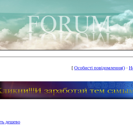
[
Особисті повідомлення()
·
Н
ть дешево