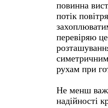
повинна вист
потік повітр
захоплюватим
перевіряю ц
розташуванн
симетричним 
рухам при го
Не менш важл
надійності к