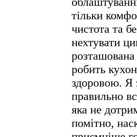
облаштуванні
тільки комфо
чистота та б
нехтувати ци
розташована 
робить кухо
здоровою. Я
правильно вс
яка не дотри
помітно, нас
приємніше го