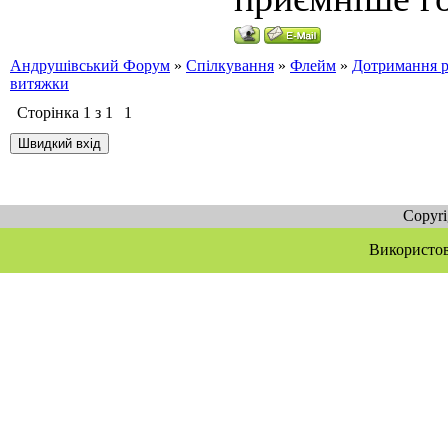
Андрушівський Форум
»
Спілкування
»
Флейм
»
Дотримання р
витяжки
Сторінка
1
з
1
1
Copyr
Використов