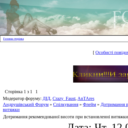
Головна сторінка
[
Особисті повідо
Сторінка
1
з
1
1
Модератор форуму:
ДІД
,
Crazy_Faust
,
AnTAres
Андрушівський Форум
»
Спілкування
»
Флейм
»
Дотримання р
витяжки
Дотримання рекомендованої висоти при встановленні витяжки
Дата: Чт, 12.