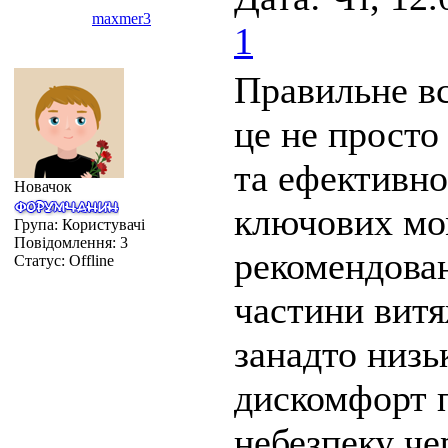
maxmer3
1
Правильне вс
це не просто
та ефективно
Новачок
ключових мо
Група: Користувачі
Повідомлення:
3
рекомендован
Статус:
Offline
частини витя
занадто низь
дискомфорт п
небезпеку ч