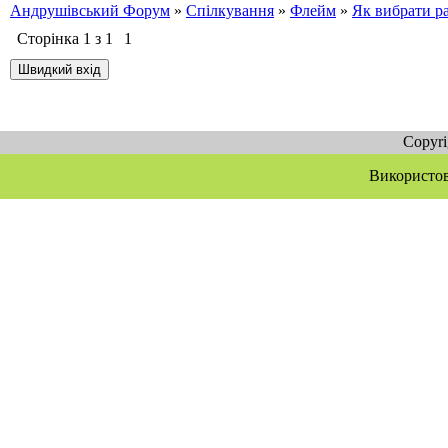
Андрушівський Форум
»
Спілкування
»
Флейм
»
Як вибрати ра
Сторінка
1
з
1
1
Copyr
Використов