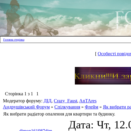
Головна сторінка
[
Особисті повідо
Сторінка
1
з
1
1
Модератор форуму:
ДІД
,
Crazy_Faust
,
AnTAres
Андрушівський Форум
»
Спілкування
»
Флейм
»
Як вибрати ра
Як вибрати радіатор опалення для квартири та будинку.
Дата: Чт, 12.
dimon161987dim