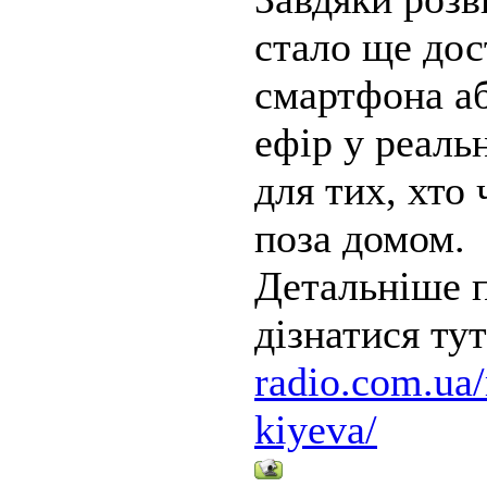
стало ще дос
смартфона а
ефір у реаль
для тих, хто
поза домом.
Детальніше п
дізнатися ту
radio.com.ua/
kiyeva/