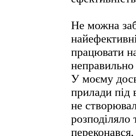
Не можна заб
найефективн
працювати н
неправильно
У моєму досв
прилади під 
не створювал
розподіляло 
переконався,