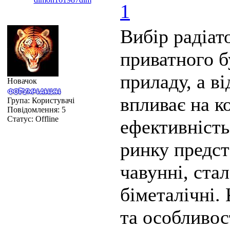
1
Вибір радіат
приватного б
приладу, а в
Новачок
впливає на к
Група: Користувачі
Повідомлення:
5
Статус:
Offline
ефективність
ринку предста
чавунні, стал
біметалічні.
та особливос