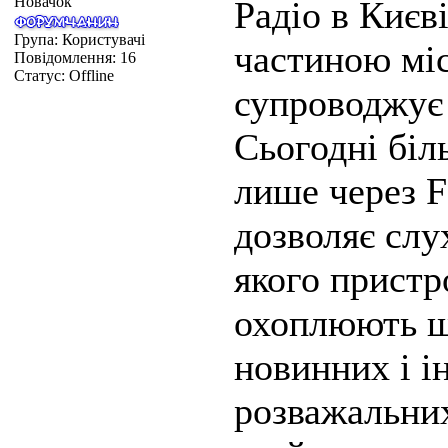
Новачок
Радіо в Києв
Група: Користувачі
частиною мі
Повідомлення:
16
Статус:
Offline
супроводжує 
Сьогодні біл
лише через F
дозволяє слу
якого пристр
охоплюють ш
новинних і і
розважальних