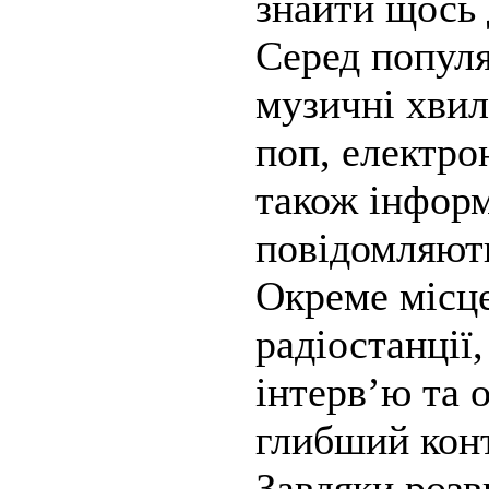
знайти щось 
Серед попул
музичні хвил
поп, електрон
також інформ
повідомляють 
Окреме місце
радіостанції
інтерв’ю та 
глибший конт
Завдяки розв