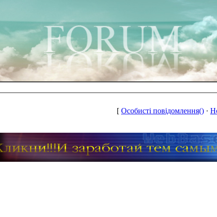
[
Особисті повідомлення()
·
Н