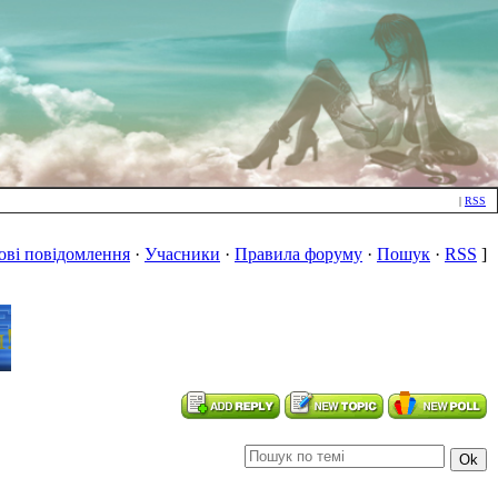
|
RSS
ові повідомлення
·
Учасники
·
Правила форуму
·
Пошук
·
RSS
]