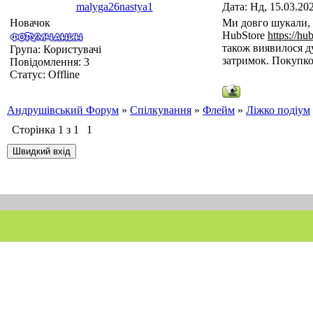
malyga26nastya1
Дата: Нд, 15.03.20
Новачок
Ми довго шукали, д
HubStore
https://hu
також виявилося д
Група: Користувачі
затримок. Покупко
Повідомлення:
3
Статус:
Offline
Андрушівський Форум
»
Спілкування
»
Флейм
»
Ліжко подіум
Сторінка
1
з
1
1