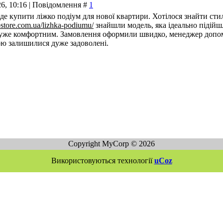
26, 10:16 | Повідомлення #
1
е купити ліжко подіум для нової квартири. Хотілося знайти стил
bstore.com.ua/lizhka-podiumu/
знайшли модель, яка ідеально підійшл
уже комфортним. Замовлення оформили швидко, менеджер допоміг у
ю залишилися дуже задоволені.
Copyright MyCorp © 2026
Використовуються технології
uCoz