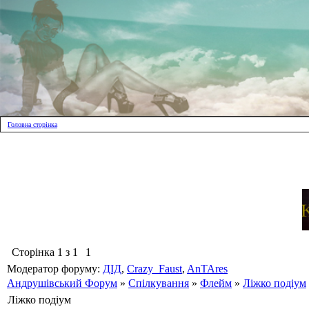
Головна сторінка
Сторінка
1
з
1
1
Модератор форуму:
ДІД
,
Crazy_Faust
,
AnTAres
Андрушівський Форум
»
Спілкування
»
Флейм
»
Ліжко подіум
Ліжко подіум