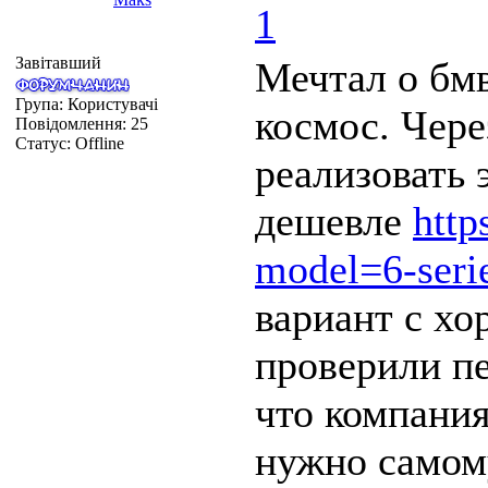
1
Завітавший
Мечтал о бмв
Група: Користувачі
космос. Чере
Повідомлення:
25
Статус:
Offline
реализовать 
дешевле
http
model=6-ser
вариант с хо
проверили пе
что компания
нужно самому