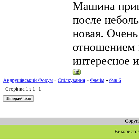
Машина приш
после небол
новая. Очень
отношением к
интересное и
Андрушівський Форум
»
Спілкування
»
Флейм
»
бмв 6
Сторінка
1
з
1
1
Copyr
Використов