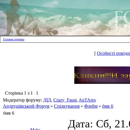
Головна сторінка
[
Особисті повідо
Сторінка
1
з
1
1
Модератор форуму:
ДІД
,
Crazy_Faust
,
AnTAres
Андрушівський Форум
»
Спілкування
»
Флейм
»
бмв 6
бмв 6
Дата: Сб, 21
Maks