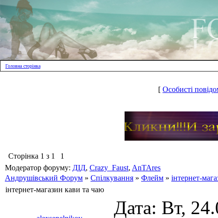
Головна сторінка
[
Особисті повідо
Сторінка
1
з
1
1
Модератор форуму:
ДІД
,
Crazy_Faust
,
AnTAres
Андрушівський Форум
»
Спілкування
»
Флейм
»
інтернет-мага
інтернет-магазин кави та чаю
Дата: Вт, 24