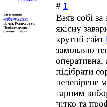
alexsenelnikov
#
1
Завітавший
Взяв собі за
Група: Користувачі
якісну зава
Повідомлення:
24
Статус:
Offline
крутий сайт
замовляю те
оперативна,
підібрати со
перевірене м
гарним вибо
чітко та про