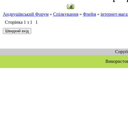
Андрушівський Форум
»
Спілкування
»
Флейм
»
інтернет-мага
Сторінка
1
з
1
1
Copyr
Використов