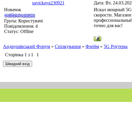
savickaya230921
Дата: Вт, 24.03.20
Новачок
Искал мощный 5G р
скорости. Магазин
профессиональный
Група: Користувачі
точно для вас!
Повідомлення:
4
Статус:
Offline
Андрушівський Форум
»
Спілкування
»
Флейм
»
5G Роутеры
Сторінка
1
з
1
1