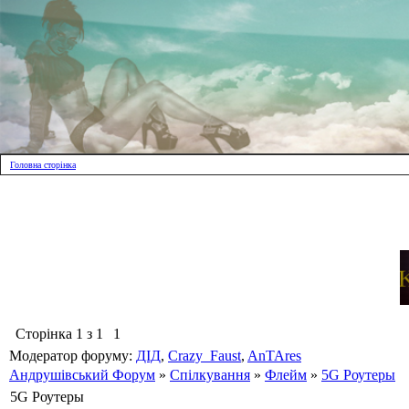
Головна сторінка
Сторінка
1
з
1
1
Модератор форуму:
ДІД
,
Crazy_Faust
,
AnTAres
Андрушівський Форум
»
Спілкування
»
Флейм
»
5G Роутеры
5G Роутеры