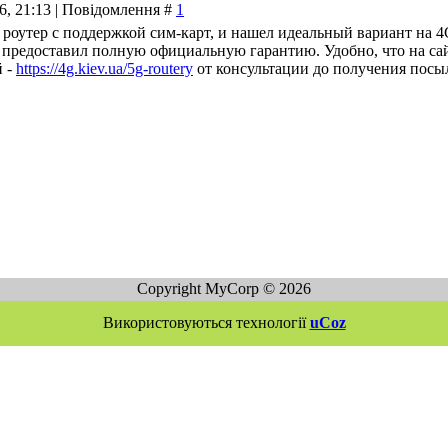
26, 21:13 | Повідомлення #
1
оутер с поддержкой сим-карт, и нашел идеальный вариант на 4G
 предоставил полную официальную гарантию. Удобно, что на са
 -
https://4g.kiev.ua/5g-routery
от консультации до получения посы
Copyright MyCorp © 2026
Використовуються технології
uCoz