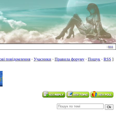
|
RSS
ові повідомлення
·
Учасники
·
Правила форуму
·
Пошук
·
RSS
]