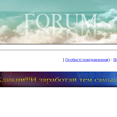
[
Особисті повідомлення()
·
Н