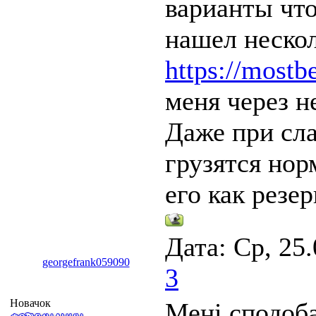
варианты что
нашел неско
https://mostb
меня через н
Даже при сл
грузятся нор
его как резер
Дата: Ср, 25
georgefrank059090
3
Новачок
Мені сподоб