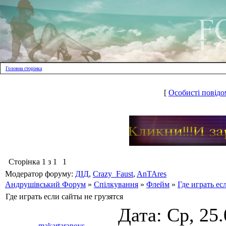
Головна сторінка
[
Особисті повідо
Сторінка
1
з
1
1
Модератор форуму:
ДІД
,
Crazy_Faust
,
AnTAres
Андрушівський Форум
»
Спілкування
»
Флейм
»
Где играть ес
Где играть если сайты не грузятся
Дата: Ср, 25
makartaranovs