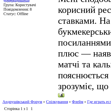
Група: Користувачі
корисний рес
Повідомлення:
8
Статус:
Offline
ставками. На
букмекерськ
посиланнями
плюс — наявн
матчі та кал
пояснюється 
зрозуміє, що 
Андрушівський Форум
»
Спілкування
»
Флейм
»
Где играть ес
Сторінка
1
з
1
1