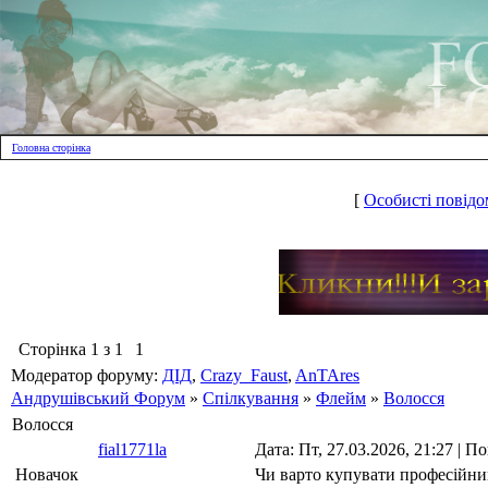
Головна сторінка
[
Особисті повідо
Сторінка
1
з
1
1
Модератор форуму:
ДІД
,
Crazy_Faust
,
AnTAres
Андрушівський Форум
»
Спілкування
»
Флейм
»
Волосся
Волосся
fial1771la
Дата: Пт, 27.03.2026, 21:27 | 
Новачок
Чи варто купувати професійний