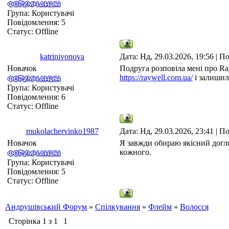
Група: Користувачі
Повідомлення:
5
Статус:
Offline
katrinivonova
Дата: Нд, 29.03.2026, 19:56 | 
Новачок
Подруга розповіла мені про Ray
https://raywell.com.ua/
і залишил
Група: Користувачі
Повідомлення:
6
Статус:
Offline
mukolachervinko1987
Дата: Нд, 29.03.2026, 23:41 | 
Новачок
Я завжди обираю якісний догля
кожного.
Група: Користувачі
Повідомлення:
5
Статус:
Offline
Андрушівський Форум
»
Спілкування
»
Флейм
»
Волосся
Сторінка
1
з
1
1