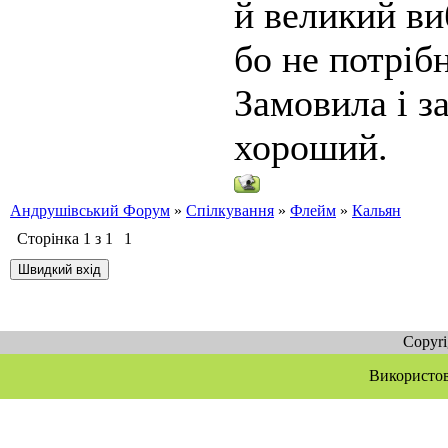
й великий ви
бо не потріб
Замовила і з
хороший.
Андрушівський Форум
»
Спілкування
»
Флейм
»
Кальян
Сторінка
1
з
1
1
Copyr
Використов