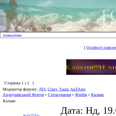
Головна сторінка
[
Особисті повідо
Сторінка
1
з
1
1
Модератор форуму:
ДІД
,
Crazy_Faust
,
AnTAres
Андрушівський Форум
»
Спілкування
»
Флейм
»
Кальян
Кальян
Дата: Нд, 19
fial1771la