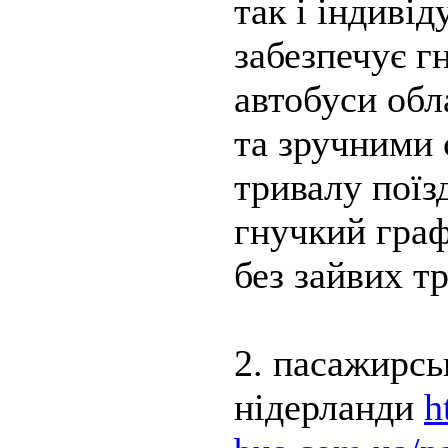
так і індиві
забезпечує г
автобуси обл
та зручними 
тривалу поїз
гнучкий граф
без зайвих т
2. пасажирсь
нідерланди
h