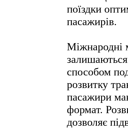
поїздки опти
пасажирів.
Міжнародні 
залишаються
способом по
розвитку тра
пасажири маю
формат. Розв
дозволяє під