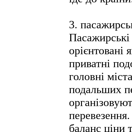
3. пасажирсь
Пасажирські 
орієнтовані я
приватні по
головні міст
подальших пе
організовуют
перевезення
баланс ціни т