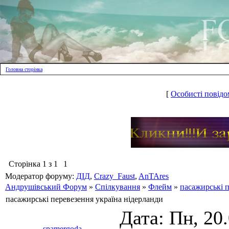
Головна сторінка
[
Особисті повідо
Сторінка
1
з
1
1
Модератор форуму:
ДІД
,
Crazy_Faust
,
AnTAres
Андрушівський Форум
»
Спілкування
»
Флейм
»
пасажирські п
пасажирські перевезення україна нідерланди
Дата: Пн, 20
spamergoda