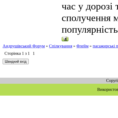
час у дорозі 
сполучення м
популярність
Андрушівський Форум
»
Спілкування
»
Флейм
»
пасажирські п
Сторінка
1
з
1
1
Copyr
Використов