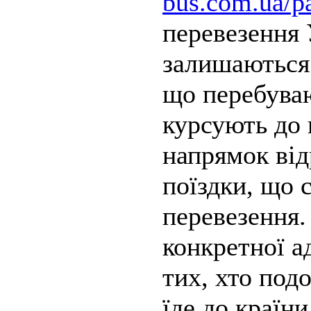
bus.com.ua/pa
перевезення
залишаються 
що перебуваю
курсують до 
напрямок від
поїздки, що
перевезення.
конкретної а
тих, хто под
їде до країни