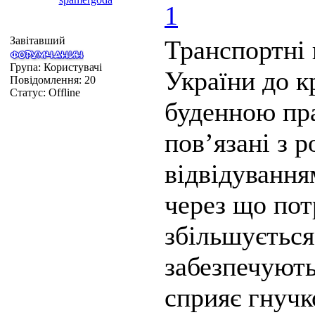
1
Завітавший
Транспортні 
Група: Користувачі
України до к
Повідомлення:
20
Статус:
Offline
буденною пра
пов’язані з 
відвідування
через що пот
збільшується
забезпечують
сприяє гнуч