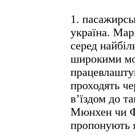
1. пасажирсь
україна. Ма
серед найбіл
широкими м
працевлашту
проходять ч
в’їздом до та
Мюнхен чи Ф
пропонують я