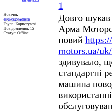
1
Новачок
Довго шукав 
Група: Користувачі
Арма Моторс 
Повідомлення:
15
Статус:
Offline
новий
https:
motors.ua/uk/
здивувало, щ
стандартні ре
машина пово
використанні
обслуговуван