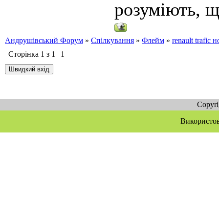
розуміють, щ
Андрушівський Форум
»
Спілкування
»
Флейм
»
renault trafic 
Сторінка
1
з
1
1
Copyr
Використов