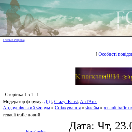
Головна сторінка
[
Особисті повідо
Сторінка
1
з
1
1
Модератор форуму:
ДІД
,
Crazy_Faust
,
AnTAres
Андрушівський Форум
»
Спілкування
»
Флейм
»
renault trafic 
renault trafic новий
Дата: Чт, 23.
kiryalycko