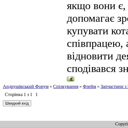
якщо вони є,
допомагає зр
купувати кот
співпрацею, 
відновити дея
сподівався з
Андрушівський Форум
»
Спілкування
»
Флейм
»
Запчастини з 
Сторінка
1
з
1
1
Copyr