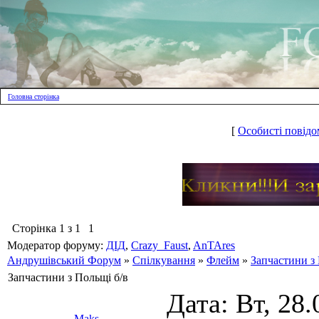
Головна сторінка
[
Особисті повідо
Сторінка
1
з
1
1
Модератор форуму:
ДІД
,
Crazy_Faust
,
AnTAres
Андрушівський Форум
»
Спілкування
»
Флейм
»
Запчастини з 
Запчастини з Польщі б/в
Дата: Вт, 28.
Maks