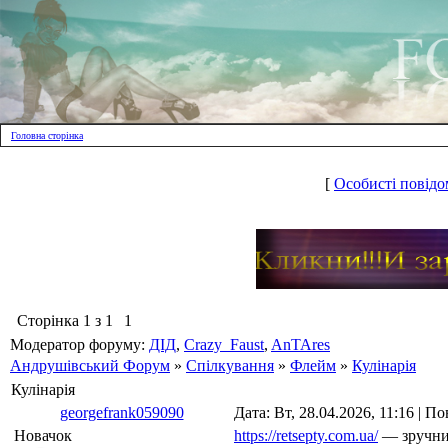
Головна сторінка
[
Особисті повідо
Сторінка
1
з
1
1
Модератор форуму:
ДІД
,
Crazy_Faust
,
AnTAres
Андрушівський Форум
»
Спілкування
»
Флейм
»
Кулінарія
Кулінарія
georgefrank059090
Дата: Вт, 28.04.2026, 11:16 | 
Новачок
https://retsepty.com.ua/
— зручний