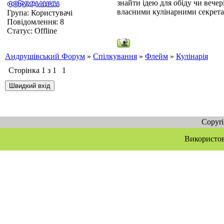
знайти ідею для обіду чи вечер
власними кулінарними секрет
Група: Користувачі
Повідомлення:
8
Статус:
Offline
Андрушівський Форум
»
Спілкування
»
Флейм
»
Кулінарія
Сторінка
1
з
1
1
Copyr
Використов