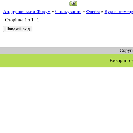
Андрушівський Форум
»
Спілкування
»
Флейм
»
Курсы немецк
Сторінка
1
з
1
1
Copyr
Використов