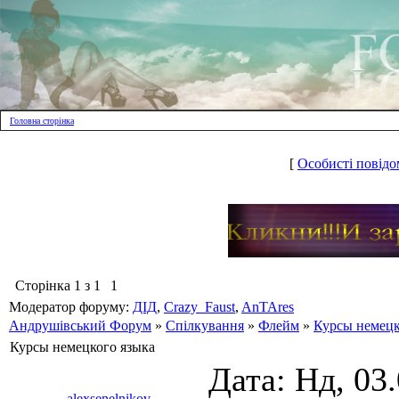
Головна сторінка
[
Особисті повідо
Сторінка
1
з
1
1
Модератор форуму:
ДІД
,
Crazy_Faust
,
AnTAres
Андрушівський Форум
»
Спілкування
»
Флейм
»
Курсы немецк
Курсы немецкого языка
Дата: Нд, 03
alexsenelnikov