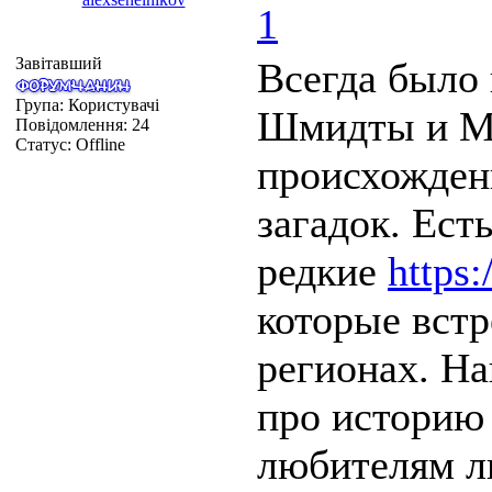
1
Завітавший
Всегда было 
Група: Користувачі
Шмидты и Мю
Повідомлення:
24
Статус:
Offline
происхожден
загадок. Ест
редкие
https:
которые встр
регионах. Н
про историю 
любителям л