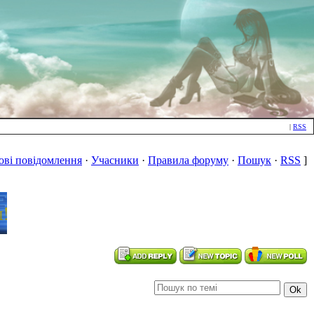
|
RSS
ові повідомлення
·
Учасники
·
Правила форуму
·
Пошук
·
RSS
]