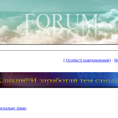
[
Особисті повідомлення()
·
Н
оспальне ліжко