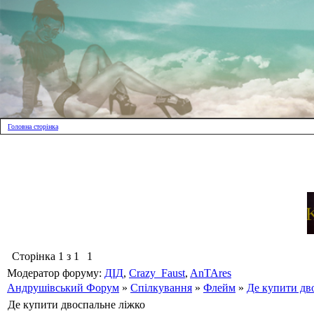
Головна сторінка
Сторінка
1
з
1
1
Модератор форуму:
ДІД
,
Crazy_Faust
,
AnTAres
Андрушівський Форум
»
Спілкування
»
Флейм
»
Де купити дв
Де купити двоспальне ліжко