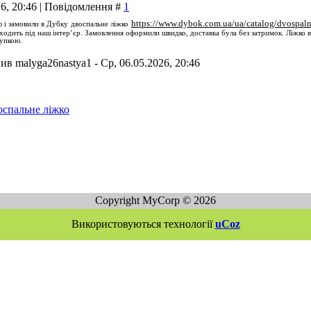
26, 20:46 | Повідомлення #
1
https://www.dybok.com.ua/ua/catalog/dvospaln
 і замовили в Дубку
двоспальне ліжко
ідходить під наш інтер’єр. Замовлення оформили швидко, доставка була без затримок. Ліжко 
купкою.
нив
malyga26nastya1
-
Ср, 06.05.2026, 20:46
оспальне ліжко
Copyright MyCorp © 2026
Використовуються технології
uCoz