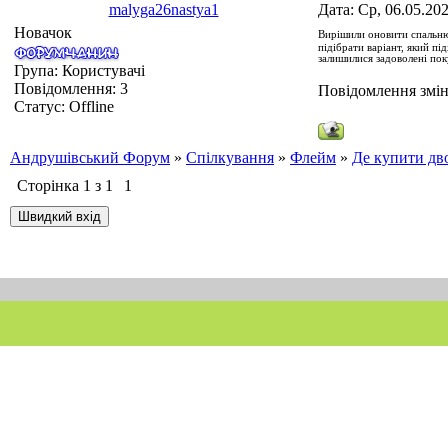
malyga26nastya1
Дата: Ср, 06.05.20
Новачок
Вирішили оновити спальню
підібрати варіант, який п
залишилися задоволені по
Група: Користувачі
Повідомлення:
3
Повідомлення змі
Статус:
Offline
Андрушівський Форум
»
Спілкування
»
Флейм
»
Де купити дв
Сторінка
1
з
1
1