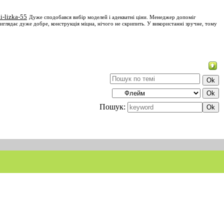
i-lizka-55
Дуже сподобався вибір моделей і адекватні ціни. Менеджер допоміг
виглядає дуже добре, конструкція міцна, нічого не скрипить. У використанні зручне, тому
Пошук: