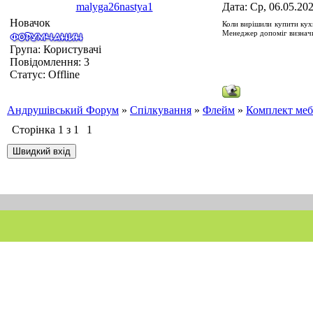
malyga26nastya1
Дата: Ср, 06.05.20
Новачок
Коли вирішили
купити ку
Менеджер допоміг визначит
Група: Користувачі
Повідомлення:
3
Статус:
Offline
Андрушівський Форум
»
Спілкування
»
Флейм
»
Комплект меб
Сторінка
1
з
1
1