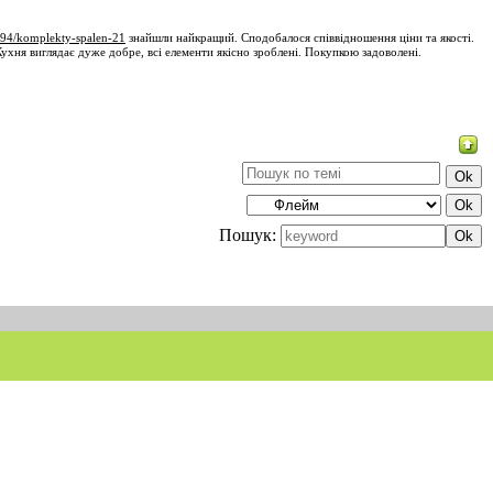
i-94/komplekty-spalen-21
знайшли найкращий. Сподобалося співвідношення ціни та якості.
Кухня виглядає дуже добре, всі елементи якісно зроблені. Покупкою задоволені.
Пошук: