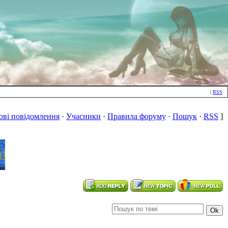
|
RSS
ові повідомлення
·
Учасники
·
Правила форуму
·
Пошук
·
RSS
]