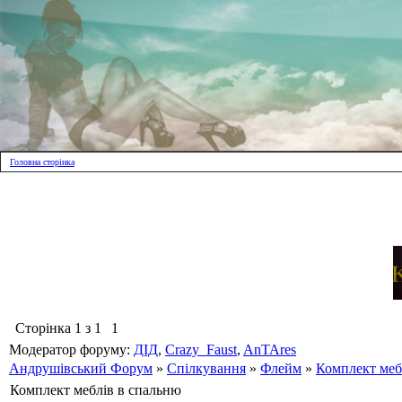
Головна сторінка
Сторінка
1
з
1
1
Модератор форуму:
ДІД
,
Crazy_Faust
,
AnTAres
Андрушівський Форум
»
Спілкування
»
Флейм
»
Комплект меб
Комплект меблів в спальню