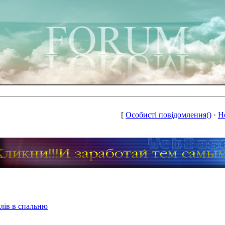
[
Особисті повідомлення()
·
Н
лів в спальню