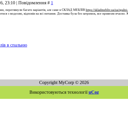
26, 23:10 | Повідомлення #
1
хню
, переглянули багато варіантів, але саме в СКЛАД МЕБЛІВ
https://skladmebliv.ua/ua/spaln
ися з моделлю, відповів на всі питання. Доставка була без затримок, все привезли вчасно. 
лів в спальню
Copyright MyCorp © 2026
Використовуються технології
uCoz