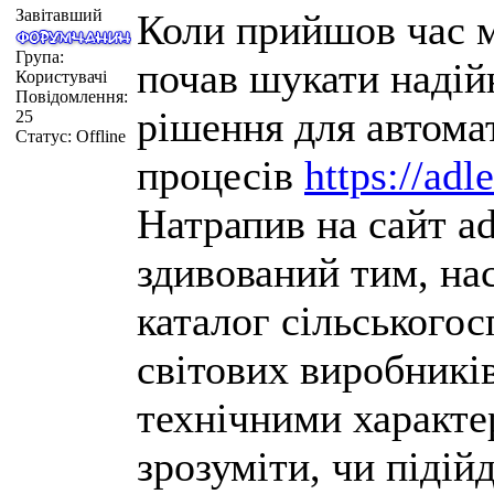
Завітавший
Коли прийшов час м
Група:
почав шукати надій
Користувачі
Повідомлення:
рішення для автома
25
Статус:
Offline
процесів
https://ad
Натрапив на сайт ad
здивований тим, на
каталог сільськогос
світових виробникі
технічними характе
зрозуміти, чи підій