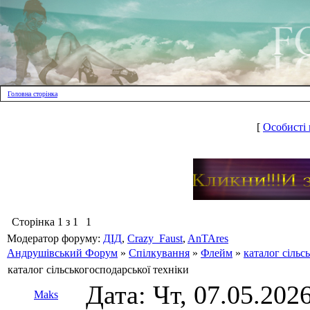
Головна сторінка
[
Особисті 
Сторінка
1
з
1
1
Модератор форуму:
ДІД
,
Crazy_Faust
,
AnTAres
Андрушівський Форум
»
Спілкування
»
Флейм
»
каталог сільс
каталог сільськогосподарської техніки
Дата: Чт, 07.05.202
Maks