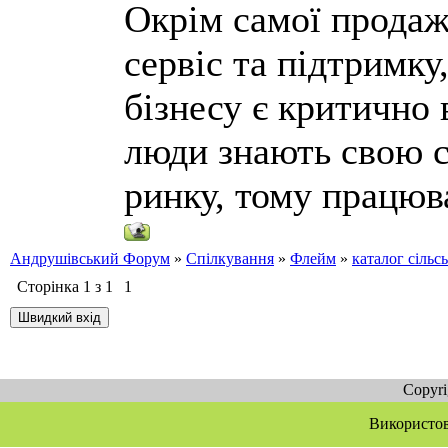
Окрім самої продаж
сервіс та підтримку
бізнесу є критично
люди знають свою с
ринку, тому працюв
Андрушівський Форум
»
Спілкування
»
Флейм
»
каталог сільс
Сторінка
1
з
1
1
Copyr
Використов