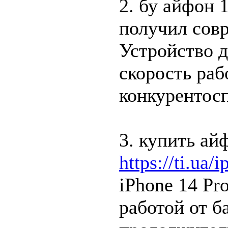
2. бу айфон 1
получил сов
Устройство 
скорость раб
конкурентос
3. купить ай
https://ti.ua
iPhone 14 Pr
работой от б