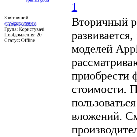
1
Завітавший
Вторичный р
Група: Користувачі
развивается,
Повідомлення:
20
Статус:
Offline
моделей Appl
рассматриваю
приобрести 
стоимости. 
пользоваться
вложений. С
производите