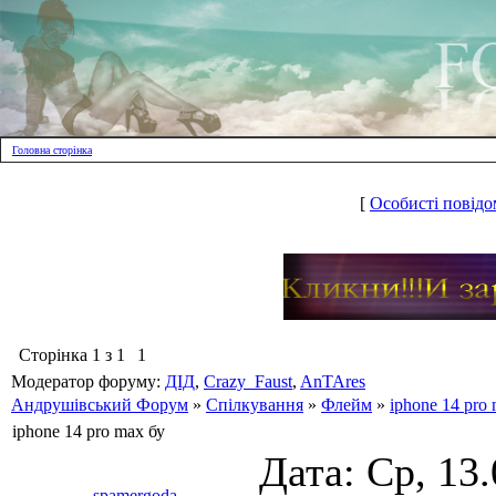
Головна сторінка
[
Особисті повідо
Сторінка
1
з
1
1
Модератор форуму:
ДІД
,
Crazy_Faust
,
AnTAres
Андрушівський Форум
»
Спілкування
»
Флейм
»
iphone 14 pro
iphone 14 pro max бу
Дата: Ср, 13
spamergoda