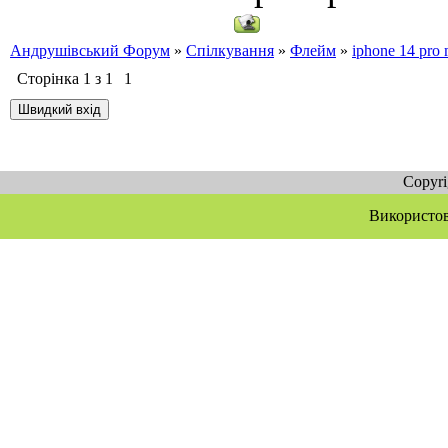
Андрушівський Форум
»
Спілкування
»
Флейм
»
iphone 14 pro
Сторінка
1
з
1
1
Copyr
Використов