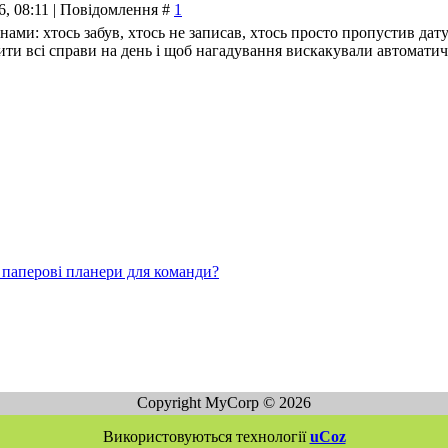
26, 08:11 | Повідомлення #
1
йнами: хтось забув, хтось не записав, хтось просто пропустив д
ти всі справи на день і щоб нагадування вискакували автоматичн
 паперові планери для команди?
Copyright MyCorp © 2026
Використовуються технології
uCoz