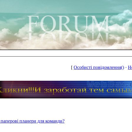
[
Особисті повідомлення()
·
Н
 паперові планери для команди?