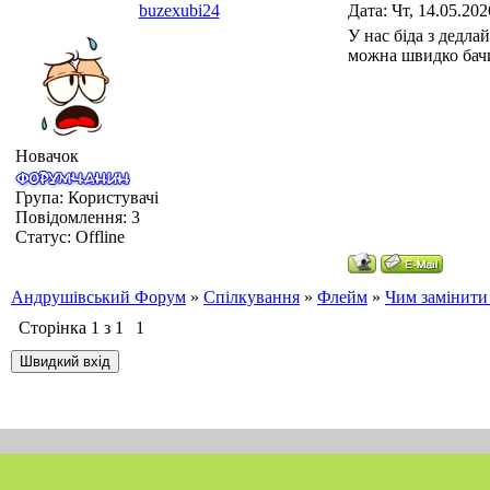
buzexubi24
Дата: Чт, 14.05.20
У нас біда з дедла
можна швидко бачи
Новачок
Група: Користувачі
Повідомлення:
3
Статус:
Offline
Андрушівський Форум
»
Спілкування
»
Флейм
»
Чим замінити
Сторінка
1
з
1
1