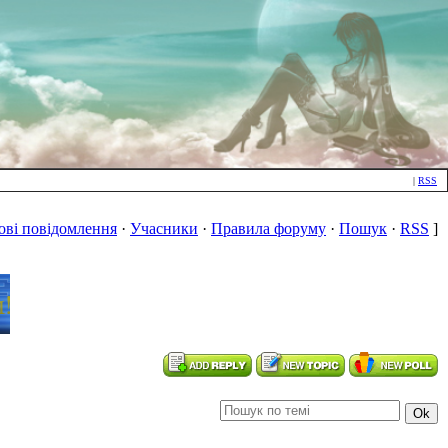
|
RSS
ові повідомлення
·
Учасники
·
Правила форуму
·
Пошук
·
RSS
]