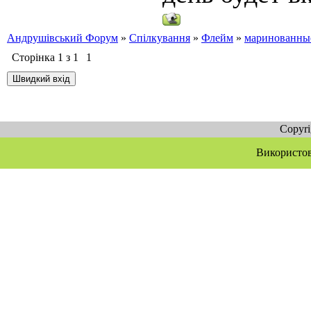
Андрушівський Форум
»
Спілкування
»
Флейм
»
маринованные
Сторінка
1
з
1
1
Copyr
Використов