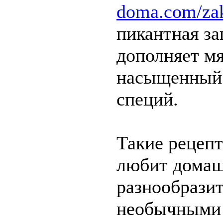
doma.com/zak
пикантная за
дополняет м
насыщенный 
специй.
Такие рецепт
любит домаш
разнообрази
необычными 