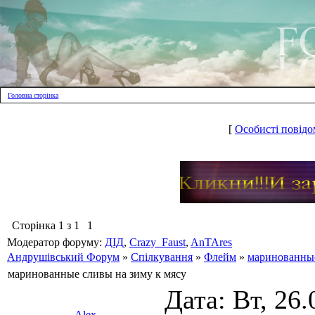
Головна сторінка
[
Особисті повідо
Сторінка
1
з
1
1
Модератор форуму:
ДІД
,
Crazy_Faust
,
AnTAres
Андрушівський Форум
»
Спілкування
»
Флейм
»
маринованные
маринованные сливы на зиму к мясу
Дата: Вт, 26.
Alex