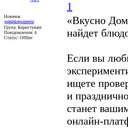
1
Новачок
«Вкусно Дом
Група: Користувачі
найдет блюдо
Повідомлення:
4
Статус:
Offline
Если вы люби
эксперименти
ищете прове
и праздничн
станет ваши
онлайн-плат