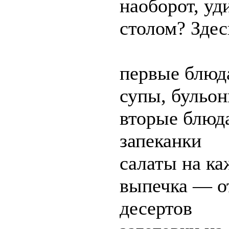
наоборот, уд
столом? Здес
первые блюд
супы, бульо
вторые блюд
запеканки
салаты на ка
выпечка — о
десертов