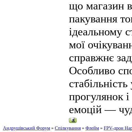
що магазин в
пакування то
ідеальному с
мої очікуван
справжнє зад
Особливо спо
стабільність 
прогулянок і
емоцій — чуд
Андрушівський Форум
»
Спілкування
»
Флейм
»
FPV-дрон Ha