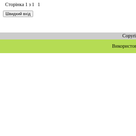
Сторінка
1
з
1
1
Copyr
Використов