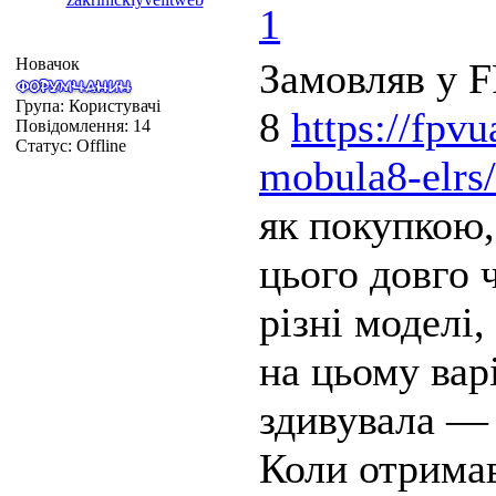
1
Новачок
Замовляв у 
Група: Користувачі
8
https://fpv
Повідомлення:
14
Статус:
Offline
mobula8-elrs/
як покупкою,
цього довго 
різні моделі
на цьому вар
здивувала — 
Коли отримав