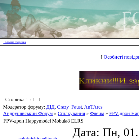
Головна сторінка
[
Особисті повідо
Сторінка
1
з
1
1
Модератор форуму:
ДІД
,
Crazy_Faust
,
AnTAres
Андрушівський Форум
»
Спілкування
»
Флейм
»
FPV-дрон Ha
FPV-дрон Happymodel Mobula8 ELRS
Дата: Пн, 01
zakrinickiyvelitweb