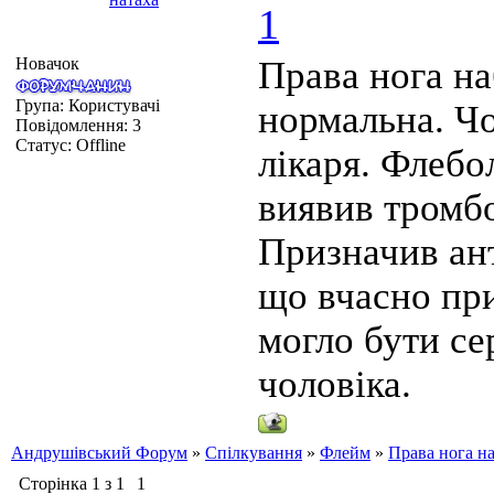
1
Новачок
Права нога на
Група: Користувачі
нормальна. Чо
Повідомлення:
3
Статус:
Offline
лікаря. Флеб
виявив тромбо
Призначив ант
що вчасно пр
могло бути се
чоловіка.
Андрушівський Форум
»
Спілкування
»
Флейм
»
Права нога н
Сторінка
1
з
1
1