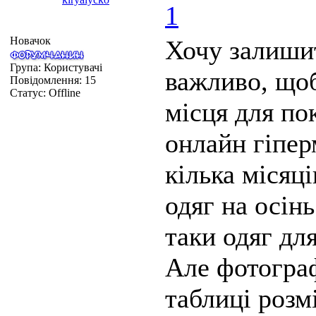
1
Новачок
Хочу залишит
Група: Користувачі
важливо, щоб
Повідомлення:
15
Статус:
Offline
місця для по
онлайн гіпе
кілька місяц
одяг на осін
таки одяг дл
Але фотограф
таблиці розм