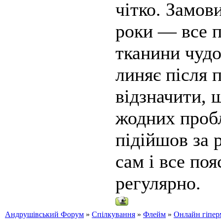
чітко. Замов
роки — все п
тканини чудо
линяє після 
відзначити, 
жодних пробл
підійшов за 
сам і все по
регулярно.
Андрушівський Форум
»
Спілкування
»
Флейм
»
Онлайн гіпер