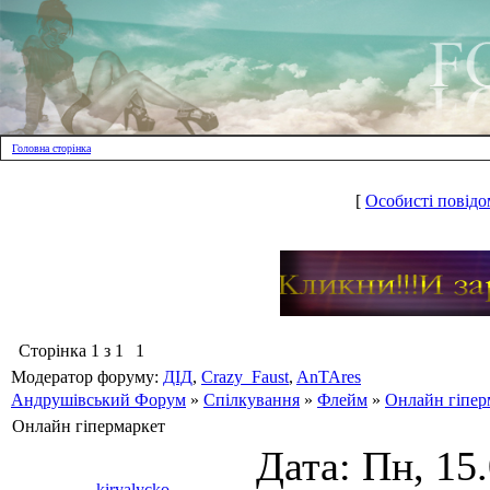
Головна сторінка
[
Особисті повідо
Сторінка
1
з
1
1
Модератор форуму:
ДІД
,
Crazy_Faust
,
AnTAres
Андрушівський Форум
»
Спілкування
»
Флейм
»
Онлайн гіпер
Онлайн гіпермаркет
Дата: Пн, 15
kiryalycko