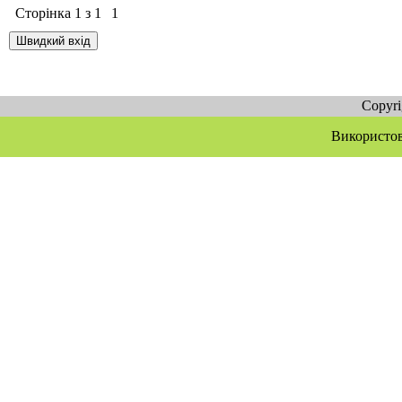
Сторінка
1
з
1
1
Copyr
Використов