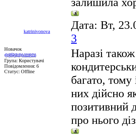
залишила хо
Дата: Вт, 23.
katrinivonova
3
Новачок
Наразі також
Група: Користувачі
кондитерськи
Повідомлення:
6
Статус:
Offline
багато, тому 
них дійсно як
позитивний д
про нього ді