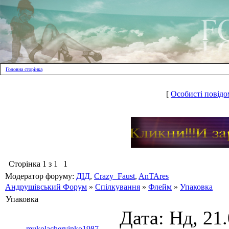
Головна сторінка
[
Особисті повідо
Сторінка
1
з
1
1
Модератор форуму:
ДІД
,
Crazy_Faust
,
AnTAres
Андрушівський Форум
»
Спілкування
»
Флейм
»
Упаковка
Упаковка
Дата: Нд, 21
mukolachervinko1987