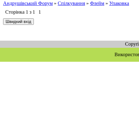
Андрушівський Форум
»
Спілкування
»
Флейм
»
Упаковка
Сторінка
1
з
1
1
Copyr
Використов