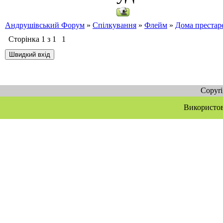
Андрушівський Форум
»
Спілкування
»
Флейм
»
Дома престар
Сторінка
1
з
1
1
Copyr
Використов