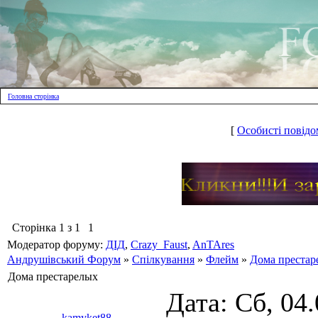
Головна сторінка
[
Особисті повідо
Сторінка
1
з
1
1
Модератор форуму:
ДІД
,
Crazy_Faust
,
AnTAres
Андрушівський Форум
»
Спілкування
»
Флейм
»
Дома престар
Дома престарелых
Дата: Сб, 04
kamyket88