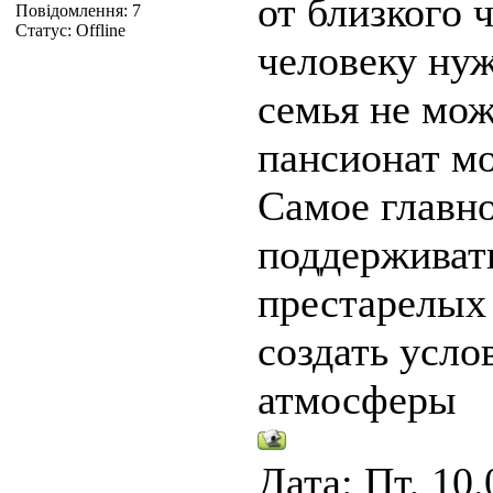
от близкого 
Повідомлення:
7
Статус:
Offline
человеку нуж
семья не мож
пансионат м
Самое главно
поддерживать
престарелы
создать усл
атмосферы
Дата: Пт, 10.