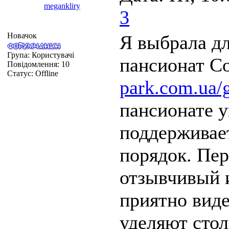
megankliry
3
Новачок
Я выбрала д
Група: Користувачі
пансионат С
Повідомлення:
10
Статус:
Offline
park.com.ua/g
пансионате 
поддерживает
порядок. Пе
отзывчивый 
приятно вид
уделяют стол