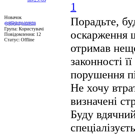
1
Новачок
Порадьте, бу
Група: Користувачі
оскарження 
Повідомлення:
12
Статус:
Offline
отримав нещ
законності її
порушення пі
Не хочу втра
визначені ст
Буду вдячний
спеціалізуєть