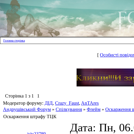
Головна сторінка
[
Особисті повідо
Сторінка
1
з
1
1
Модератор форуму:
ДІД
,
Crazy_Faust
,
AnTAres
Андрушівський Форум
»
Спілкування
»
Флейм
»
Оскарження 
Оскарження штрафу ТЦК
Дата: Пн, 06
isiv23789