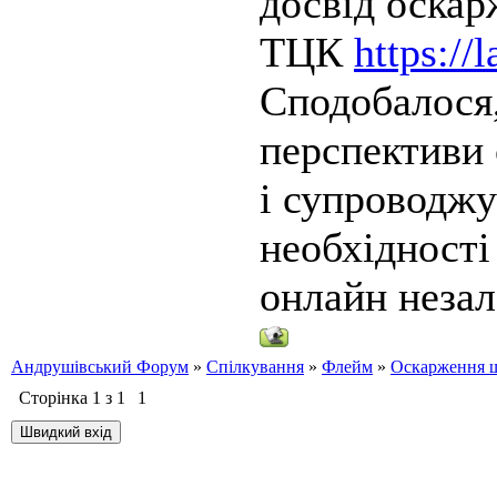
досвід оска
ТЦК
https://
Сподобалося,
перспективи 
і супроводжу
необхідності
онлайн незал
Андрушівський Форум
»
Спілкування
»
Флейм
»
Оскарження 
Сторінка
1
з
1
1