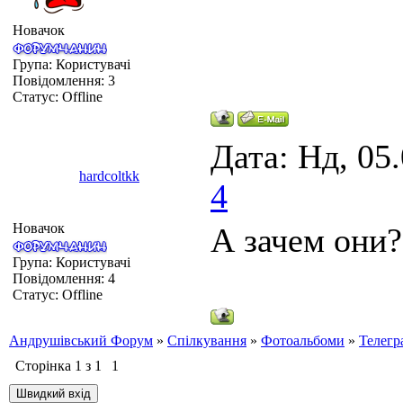
Новачок
Група: Користувачі
Повідомлення:
3
Статус:
Offline
Дата: Нд, 05
hardcoltkk
4
Новачок
А зачем они?
Група: Користувачі
Повідомлення:
4
Статус:
Offline
Андрушівський Форум
»
Спілкування
»
Фотоальбоми
»
Телегр
Сторінка
1
з
1
1