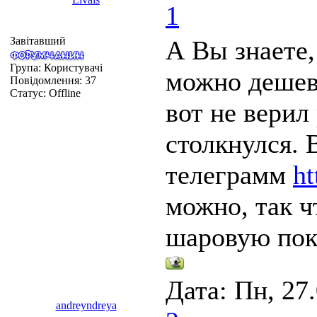
1
Завітавший
А Вы знаете,
Група: Користувачі
можно дешев
Повідомлення:
37
Статус:
Offline
вот не верил
столкнулся. 
телеграмм
ht
можно, так ч
шаровую поку
Дата: Пн, 27
andreyndreya