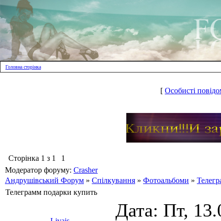
Головна сторінка
[
Особисті повідо
Сторінка
1
з
1
1
Модератор форуму:
Crasher
Андрушівський Форум
»
Спілкування
»
Фотоальбоми
»
Телегр
Телеграмм подарки купить
Дата: Пт, 13.
Livais