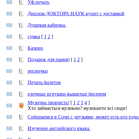
Уф печать
Диплом ДОКТОРА НАУК купит с доставкой
Душевая кабинка.
сумка
[
1
2
]
Казино
Подарок для парня)
[
1
2
]
реснички
Печать билетов
елочные игрушки вышитые бисером
Музична творчість!
[
1
2
3
4
]
Хто займається музикою? музиканти всі сюди!
Собираемся в Сочи с друзьями, может есть кто езди
Изучение английского языка.