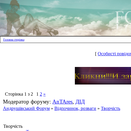
Головна сторінка
[
Особисті повідо
Сторінка
1
з
2
1
2
»
Модератор форуму:
AnTAres
,
ДІД
Андрушівський Форум
»
Відпочинок, розваги
»
Творчість
Творчість